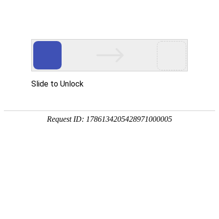
今天是
2026年08月07日 星期五
欢迎浏览合肥市文刀日月文化艺术公司
商城首页
新品推荐
环境景观配套
排序：
默认
销量
价格
174320997
307988676
雕塑小品
筛选：
显示促销
显示有货
景观配套
游乐设施
花盆花钵
花箱树池
户外家具
文刀日月商城