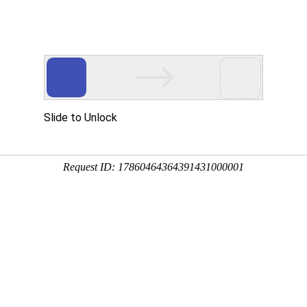
文化艺术公司门户网
搜索商品
具有安徽省艺术雕塑产业基地
拥有安徽省艺术软装软饰展厅
品推荐
案例赏析
关于我们
联系我们
付
量
价格
浏览量
上架时间
显示有货