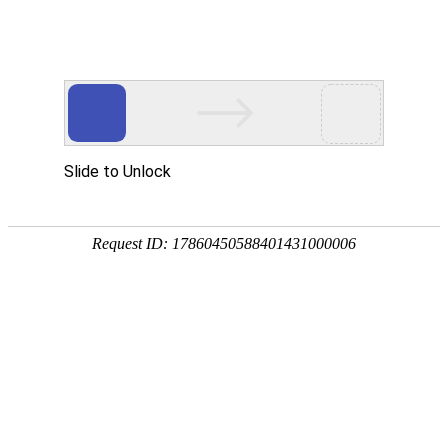
今天是
2026年08月06日 星期四
欢迎浏览合肥市文刀日月文化艺术公司
商城首页
新品推荐
商业街区包装
排序：
默认
销量
价格
174320997
307988676
商业街区小品
筛选：
显示促销
显示有货
商业街区包装
商场美陈布景
产品促销
文刀日月商城