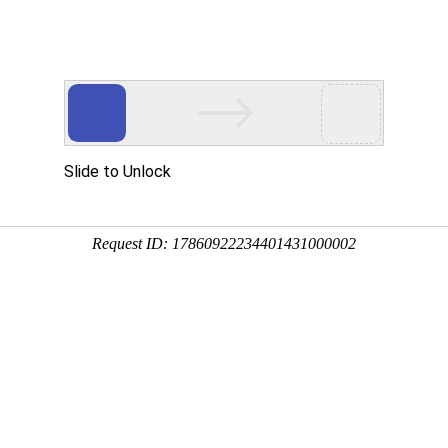
文化艺术公司门户网
搜索商品
具有安徽省艺术雕塑产业基地
拥有安徽省艺术软装软饰展厅
品推荐
案例赏析
关于我们
联系我们
付
量
价格
浏览量
上架时间
显示有货