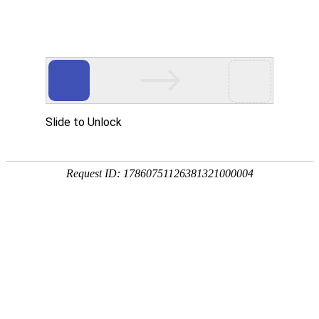
今天是
2026年08月07日 星期五
欢迎浏览合肥市文刀日月文化艺术公司
商城首页
新品推荐
软装家居摆件
排序：
默认
销量
价格
174320997
307988676
雕塑落地摆件
筛选：
显示促销
显示有货
工艺家居摆件
案摆软装饰品
花瓶花器插花
壁吊饰品挂件
装饰挂画壁画
文刀日月商城