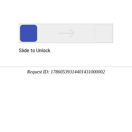
文化艺术公司门户网
搜索商品
具有安徽省艺术雕塑产业基地
拥有安徽省艺术软装软饰展厅
品推荐
案例赏析
关于我们
联系我们
付
联系方式
6 13855189782 QQ：174320997 307988676
..
塘工业园内 标牌二厂：合肥肥东经开区泗水路14号
东深圳市龙华新区陈设艺术产业园内
YART.COM