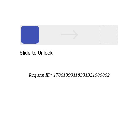
今天是
2026年08月07日 星期五
欢迎浏览合肥市文刀日月文化艺术公司
商城首页
新品推荐
174320997
307988676
文刀日月商城