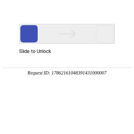
今天是
2026年08月08日 星期六
欢迎浏览合肥市文刀日月文化艺术公司
商城首页
新品推荐
174320997
307988676
文刀日月商城