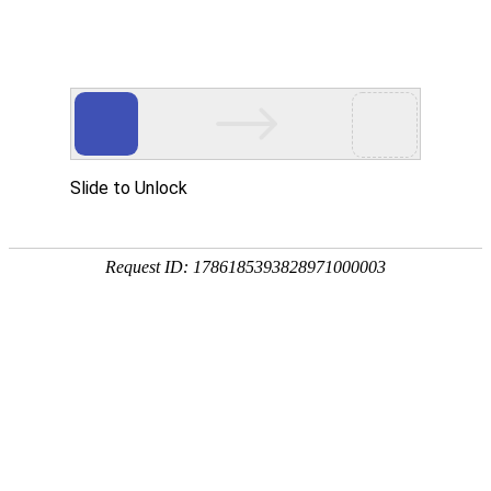
今天是
2026年08月08日 星期六
欢迎浏览合肥市文刀日月文化艺术公司
商城首页
新品推荐
174320997
307988676
文刀日月商城