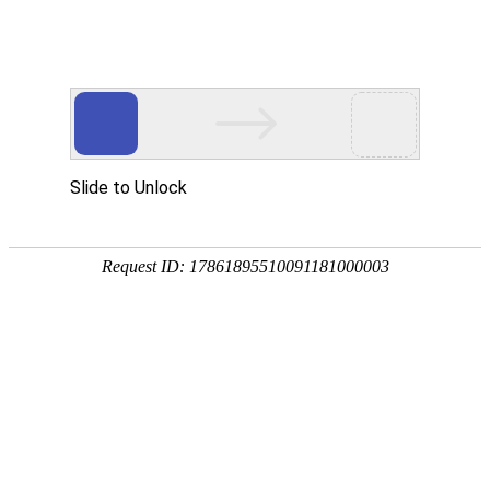
今天是
2026年08月08日 星期六
欢迎浏览合肥市文刀日月文化艺术公司
商城首页
新品推荐
174320997
307988676
文刀日月商城