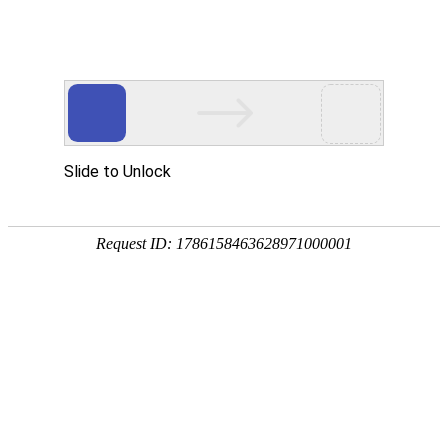
今天是
2026年08月08日 星期六
欢迎浏览合肥市文刀日月文化艺术公司
商城首页
新品推荐
174320997
307988676
文刀日月商城