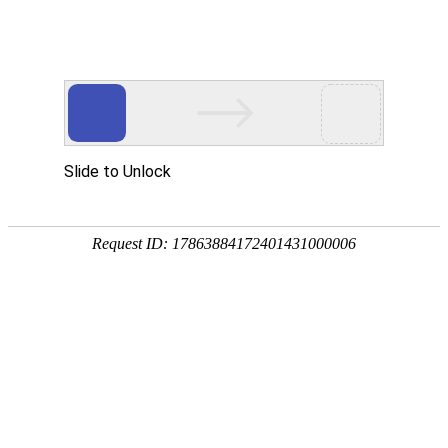
今天是
2026年08月10日 星期一
欢迎浏览合肥市文刀日月文化艺术公司
商城首页
新品推荐
174320997
307988676
文刀日月商城