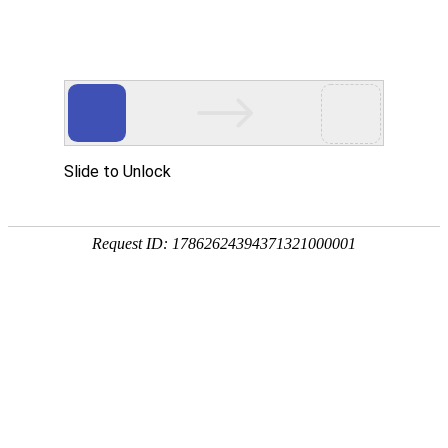
今天是
2026年08月09日 星期日
欢迎浏览合肥市文刀日月文化艺术公司
商城首页
新品推荐
174320997
307988676
文刀日月商城