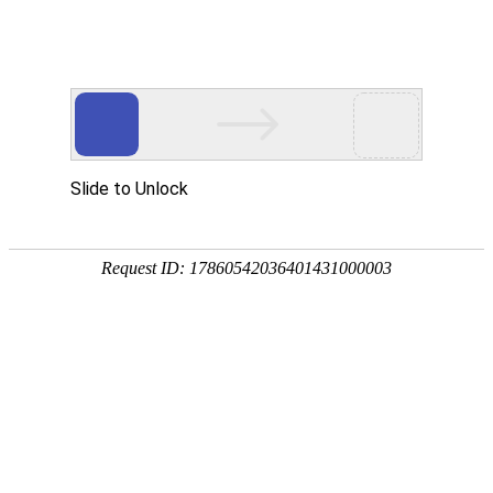
今天是
2026年08月06日 星期四
欢迎浏览合肥市文刀日月文化艺术公司
商城首页
新品推荐
174320997
307988676
文刀日月商城