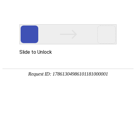
今天是
2026年08月07日 星期五
欢迎浏览合肥市文刀日月文化艺术公司
商城首页
新品推荐
所有产品分类
促销推荐产品
174320997
307988676
环境景观配套
文刀日月雕塑
商业街区包装
商场美陈用品
合肥标识标牌
文刀日月商城