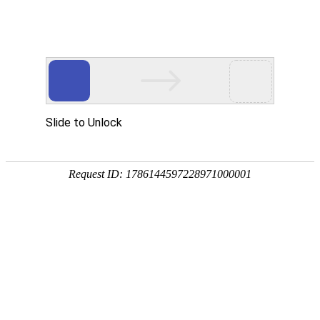
今天是
2026年08月07日 星期五
欢迎浏览合肥市文刀日月文化艺术公司
商城首页
新品推荐
所有产品分类
促销推荐产品
174320997
307988676
环境景观配套
文刀日月雕塑
商业街区包装
商场美陈用品
合肥标识标牌
文刀日月商城