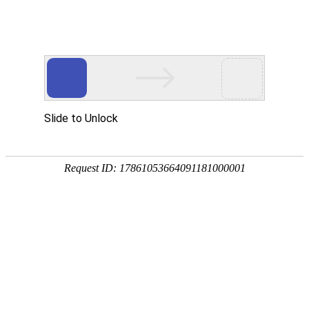
今天是
2026年08月07日 星期五
欢迎浏览合肥市文刀日月文化艺术公司
商城首页
新品推荐
所有产品分类
促销推荐产品
174320997
307988676
环境景观配套
文刀日月雕塑
商业街区包装
商场美陈用品
合肥标识标牌
文刀日月商城