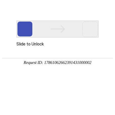
今天是
2026年08月07日 星期五
欢迎浏览合肥市文刀日月文化艺术公司
商城首页
新品推荐
所有产品分类
促销推荐产品
174320997
307988676
环境景观配套
文刀日月雕塑
商业街区包装
商场美陈用品
合肥标识标牌
文刀日月商城