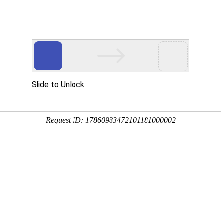
文化艺术公司门户网
搜索商品
具有安徽省艺术雕塑产业基地
拥有安徽省艺术软装软饰展厅
品推荐
案例赏析
关于我们
联系我们
付