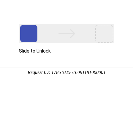
文化艺术公司门户网
搜索商品
具有安徽省艺术雕塑产业基地
拥有安徽省艺术软装软饰展厅
品推荐
案例赏析
关于我们
联系我们
付