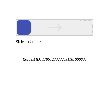
文化艺术公司门户网
搜索商品
具有安徽省艺术雕塑产业基地
拥有安徽省艺术软装软饰展厅
品推荐
案例赏析
关于我们
联系我们
付