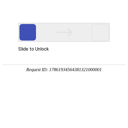
今天是
2026年08月08日 星期六
欢迎浏览合肥市文刀日月文化艺术公司
商城首页
新品推荐
所有产品分类
促销推荐产品
174320997
307988676
环境景观配套
文刀日月雕塑
商业街区包装
商场美陈用品
合肥标识标牌
文刀日月商城