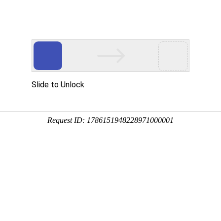
文化艺术公司门户网
搜索商品
具有安徽省艺术雕塑产业基地
拥有安徽省艺术软装软饰展厅
品推荐
案例赏析
关于我们
联系我们
付