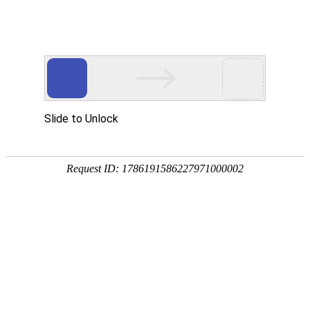
今天是
2026年08月08日 星期六
欢迎浏览合肥市文刀日月文化艺术公司
商城首页
新品推荐
所有产品分类
促销推荐产品
174320997
307988676
环境景观配套
文刀日月雕塑
商业街区包装
商场美陈用品
合肥标识标牌
文刀日月商城