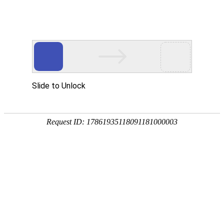
今天是
2026年08月08日 星期六
欢迎浏览合肥市文刀日月文化艺术公司
商城首页
新品推荐
所有产品分类
促销推荐产品
174320997
307988676
环境景观配套
文刀日月雕塑
商业街区包装
商场美陈用品
合肥标识标牌
文刀日月商城