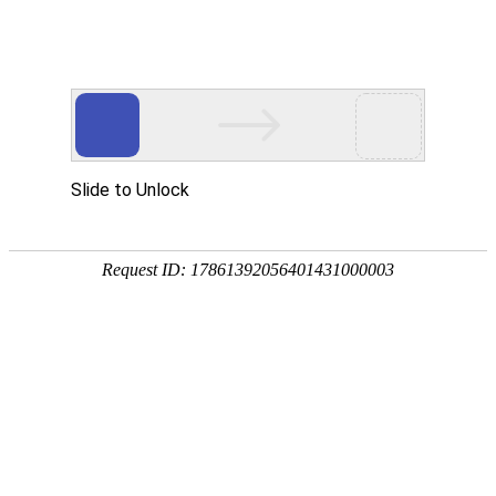
今天是
2026年08月07日 星期五
欢迎浏览合肥市文刀日月文化艺术公司
商城首页
新品推荐
所有产品分类
促销推荐产品
174320997
307988676
环境景观配套
文刀日月雕塑
商业街区包装
商场美陈用品
合肥标识标牌
文刀日月商城