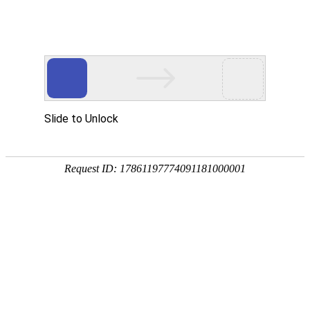
今天是
2026年08月07日 星期五
欢迎浏览合肥市文刀日月文化艺术公司
商城首页
新品推荐
所有产品分类
促销推荐产品
174320997
307988676
环境景观配套
文刀日月雕塑
商业街区包装
商场美陈用品
合肥标识标牌
文刀日月商城