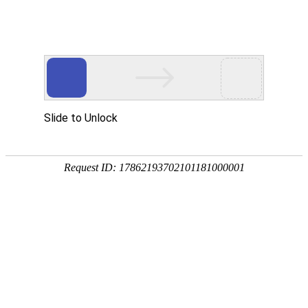
今天是
2026年08月08日 星期六
欢迎浏览合肥市文刀日月文化艺术公司
商城首页
新品推荐
所有产品分类
促销推荐产品
174320997
307988676
环境景观配套
文刀日月雕塑
商业街区包装
商场美陈用品
合肥标识标牌
文刀日月商城