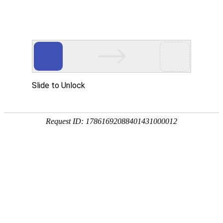
今天是
2026年08月08日 星期六
欢迎浏览合肥市文刀日月文化艺术公司
商城首页
新品推荐
所有产品分类
促销推荐产品
174320997
307988676
环境景观配套
文刀日月雕塑
商业街区包装
商场美陈用品
合肥标识标牌
文刀日月商城