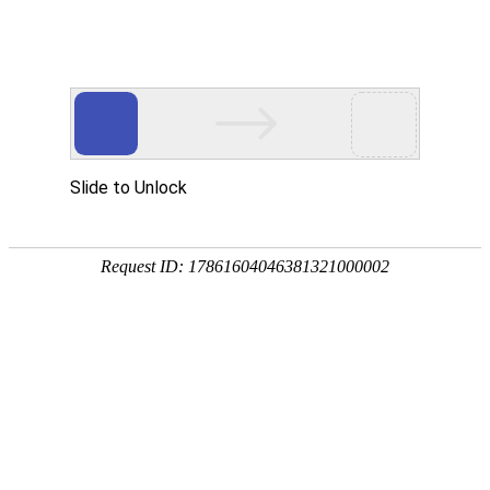
今天是
2026年08月08日 星期六
欢迎浏览合肥市文刀日月文化艺术公司
商城首页
新品推荐
所有产品分类
促销推荐产品
174320997
307988676
环境景观配套
文刀日月雕塑
商业街区包装
商场美陈用品
合肥标识标牌
文刀日月商城